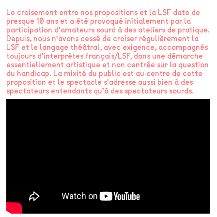
Le croisement entre nos propositions et la LSF date de
presque 10 ans et a été provoqué initialement par la
participation d’amateurs sourd à des ateliers de pratique.
Depuis, nous n’avons cessé de croiser régulièrement la
LSF et le langage théâtral, avec exigence, accompagnés
toujours d’interprètes français/LSF, dans une démarche
essentiellement artistique et non centrée sur la question
du handicap. La mixité du public est au centre de cette
proposition et le spectacle s’adresse aussi bien à des
spectateurs entendants qu’à des spectateurs sourds.