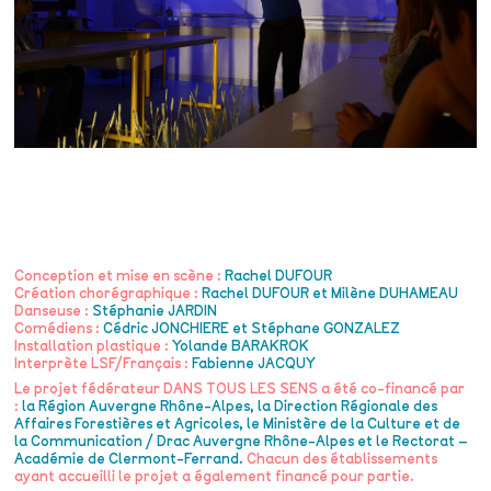
Conception et mise en scène :
Rachel DUFOUR
Création chorégraphique :
Rachel DUFOUR et Milène DUHAMEAU
Danseuse :
Stéphanie JARDIN
Comédiens :
Cédric JONCHIERE et Stéphane GONZALEZ
Installation plastique :
Yolande BARAKROK
Interprète LSF/Français :
Fabienne JACQUY
Le projet fédérateur DANS TOUS LES SENS a été co-financé par
:
la Région Auvergne Rhône-Alpes, la Direction Régionale des
Affaires Forestières et Agricoles, le Ministère de la Culture et de
la Communication / Drac Auvergne Rhône-Alpes et le Rectorat –
Académie de Clermont-Ferrand.
Chacun des établissements
ayant accueilli le projet a également financé pour partie.