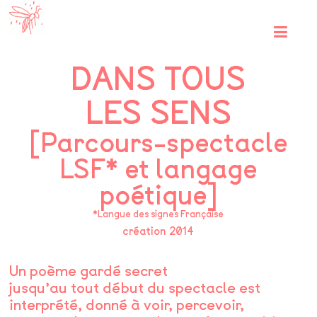
Skip
Les
to
content
guêpes
DANS TOUS
rouges
LES SENS
[Parcours-spectacle
LSF* et langage
poétique]
*Langue des signes Française
création 2014
Un poème gardé secret
jusqu’au tout début du spectacle est
interprété, donné à voir, percevoir,