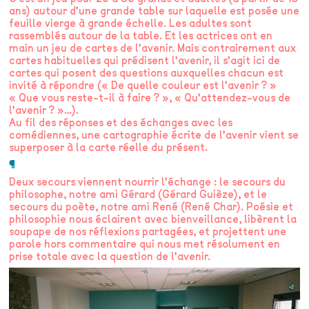
ans) autour d’une grande table sur laquelle est posée une
feuille vierge à grande échelle. Les adultes sont
rassemblés autour de la table. Et les actrices ont en
main un jeu de cartes de l’avenir. Mais contrairement aux
cartes habituelles qui prédisent l’avenir, il s’agit ici de
cartes qui posent des questions auxquelles chacun est
invité à répondre (« De quelle couleur est l’avenir ? »
« Que vous reste-t-il à faire ? », « Qu’attendez-vous de
l’avenir ? »…).
Au fil des réponses et des échanges avec les
comédiennes, une cartographie écrite de l’avenir vient se
superposer à la carte réelle du présent.
¶
Deux secours viennent nourrir l’échange : le secours du
philosophe, notre ami Gérard (Gérard Guièze), et le
secours du poète, notre ami René (René Char). Poésie et
philosophie nous éclairent avec bienveillance, libèrent la
soupape de nos réflexions partagées, et projettent une
parole hors commentaire qui nous met résolument en
prise totale avec la question de l’avenir.