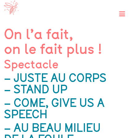
Skip
Les
to
content
guêpes
On l’a fait,
rouges
on le fait plus !
Spectacle
– JUSTE AU CORPS
– STAND UP
– COME, GIVE US A
SPEECH
– AU BEAU MILIEU